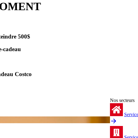
MOMENT
indre 500$
-cadeau
deau Costco
Nos secteurs
Service
Servic